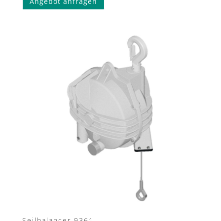
Angebot anfragen
Seilbalancer 9361