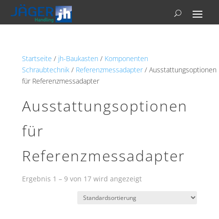
Startseite
/
jh-Baukasten
/
Komponenten
Schraubtechnik
/
Referenzmessadapter
/ Ausstattungsoptionen
für Referenzmessadapter
Ausstattungsoptionen
für
Referenzmessadapter
Ergebnis 1 – 9 von 17 wird angezeigt