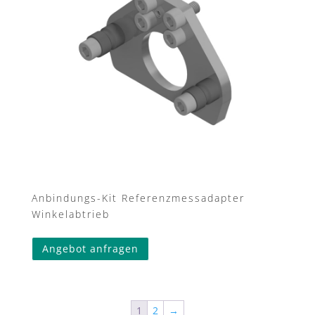
Anbindungs-Kit Referenzmessadapter
Winkelabtrieb
Dieses
Angebot anfragen
Produkt
weist
mehrere
Varianten
1
2
→