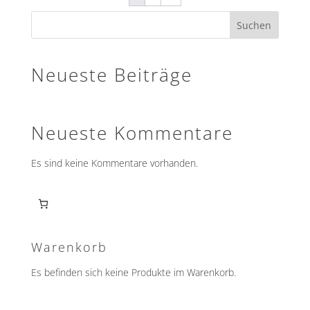
auf.
Die
Suchen
Optionen
können
auf
Neueste Beiträge
der
Produktseite
gewählt
Neueste Kommentare
werden
Es sind keine Kommentare vorhanden.
Warenkorb
Es befinden sich keine Produkte im Warenkorb.