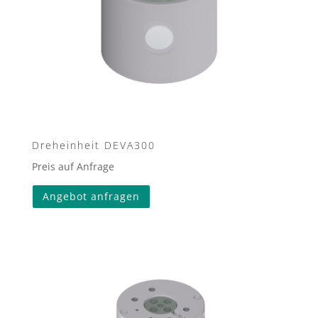
gewählt
werden
Dreheinheit DEVA300
Preis auf Anfrage
Angebot anfragen