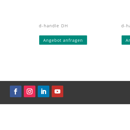
d-handle DH
d-h
Angebot anfragen
A