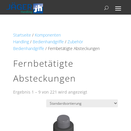
Startseite
/
Komponenten
Handling
/
Bedienhandgriffe
/
Zubehör
Bedienhandgriffe
/ Fernbetätigte Absteckungen
Fernbetätigte
Absteckungen
Ergebnis 1 – 9 von 221 wird angezeigt