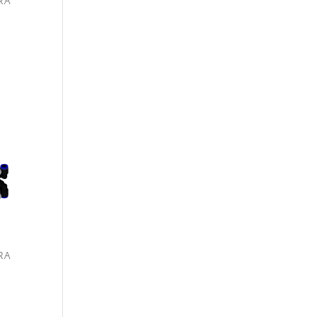
RA
RA