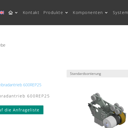
Kontakt
Produkte
Komponenten
System
ebe
bradantrieb 600REP25
uf die Anfrageliste