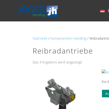
Startseite
/
Komponenten Handling
/ Reibradantri
Reibradantriebe
Das 9 Ergebnis wird angezeigt
Rei
A