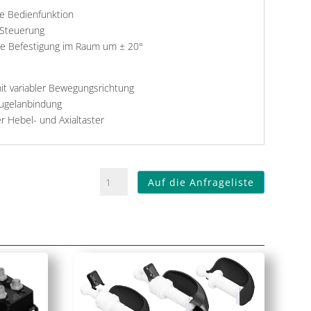
he Bedienfunktion
e Steuerung
ble Befestigung im Raum um ± 20°
it variabler Bewegungsrichtung
Kugelanbindung
r Hebel- und Axialtaster
t-
Auf die Anfrageliste
handle
THHA
Menge