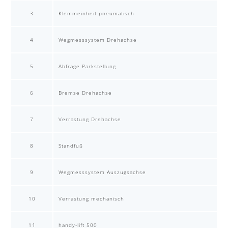
3
Klemmeinheit pneumatisch
4
Wegmesssystem Drehachse
5
Abfrage Parkstellung
6
Bremse Drehachse
7
Verrastung Drehachse
8
Standfuß
9
Wegmesssystem Auszugsachse
10
Verrastung mechanisch
11
handy-lift 500