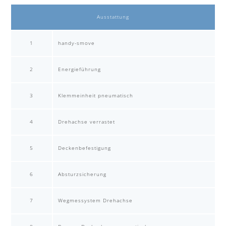
Ausstattung
1
handy-smove
2
Energieführung
3
Klemmeinheit pneumatisch
4
Drehachse verrastet
5
Deckenbefestigung
6
Absturzsicherung
7
Wegmessystem Drehachse