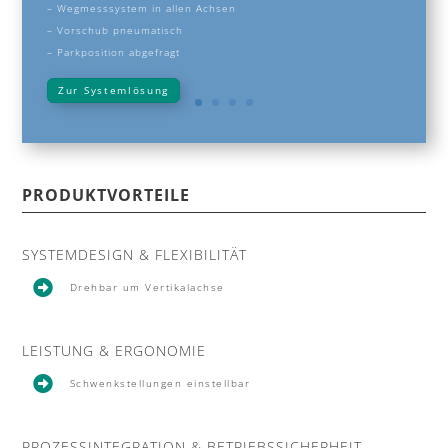
– Wegmesssystem in allen Achsen
– Vorschub pneumatisch
– Parkposition abgefragt
Zur Systemlösung
PRODUKTVORTEILE
SYSTEMDESIGN & FLEXIBILITÄT

Drehbar um Vertikalachse
LEISTUNG & ERGONOMIE

Schwenkstellungen einstellbar
PROZESSINTEGRATION & BETRIEBSSICHERHEIT