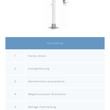
Ausstattung
1
handy-smove
2
Energieführung
3
Klemmeinheit pneumatisch
4
Wegmesssystem Drehachse
5
Abfrage Parkstellung