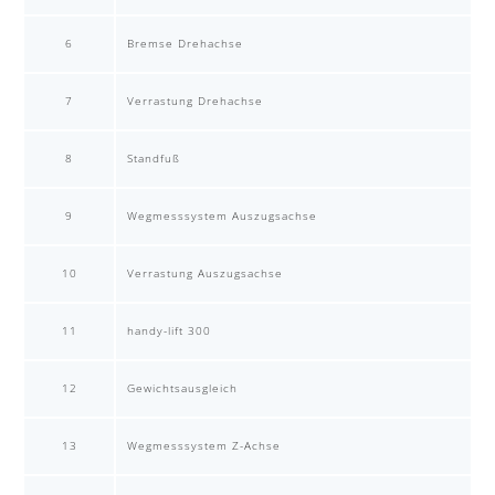
6
Bremse Drehachse
7
Verrastung Drehachse
8
Standfuß
9
Wegmesssystem Auszugsachse
10
Verrastung Auszugsachse
11
handy-lift 300
12
Gewichtsausgleich
13
Wegmesssystem Z-Achse