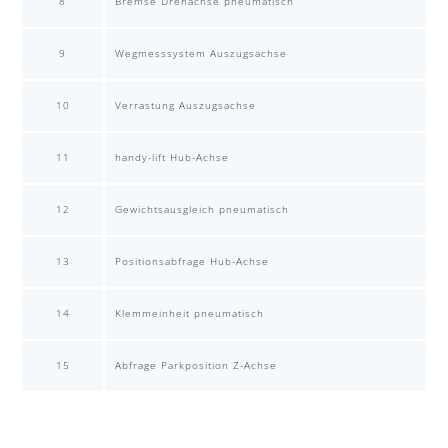
8
Bremse Drehachse pneumatisch
9
Wegmesssystem Auszugsachse
10
Verrastung Auszugsachse
11
handy-lift Hub-Achse
12
Gewichtsausgleich pneumatisch
13
Positionsabfrage Hub-Achse
14
Klemmeinheit pneumatisch
15
Abfrage Parkposition Z-Achse