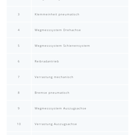
3
Klemmeinheit pneumatisch
4
Wegmesssystem Drehachse
5
Wegmesssystem Schienensystem
6
Reibradantrieb
7
Verrastung mechanisch
8
Bremse pneumatisch
9
Wegmesssystem Auszugsachse
10
Verrastung Auszugsachse