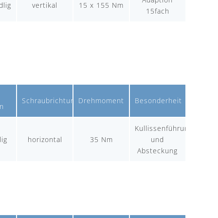
lig
vertikal
15 x 155 Nm
15fach
Schraubrichtung
Drehmoment
Besonderheit
n
Kullissenführung
lig
horizontal
35 Nm
und
Absteckung