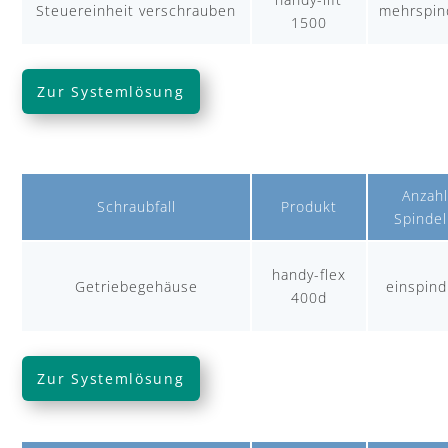
Steuereinheit verschrauben
mehrspind
1500
Zur Systemlösung
Anzahl
Schraubfall
Produkt
Spindel
handy-flex
Getriebegehäuse
einspind
400d
Zur Systemlösung