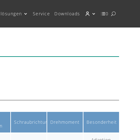
lösungen
Service
Downloads
0
Schraubrichtung
Drehmoment
Besonderheit
n
Adaption