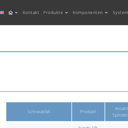
Kontakt
Produkte
Komponenten
System
Anzahl
Schraubfall
Produkt
Spindel
handy-lift