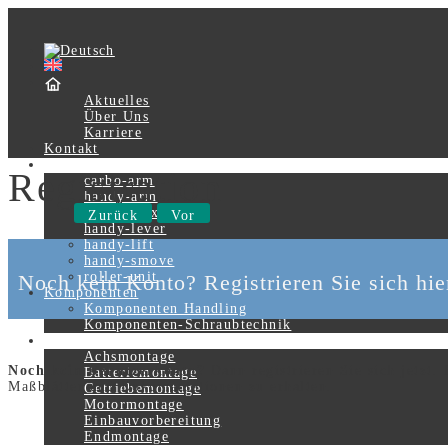
Aktuelles
Über Uns
Karriere
Kontakt
Produkte
Registration
carbo-arm
handy-arm
handy-flex
Zurück
Vor
handy-lever
handy-lift
handy-smove
roller-unit
Noch kein Konto? Registrieren Sie sich hie
Komponenten
Komponenten Handling
Komponenten-Schraubtechnik
Systemlösungen
Achsmontage
Noch kein Benutzerkonto?
Dann registrieren Sie sich jetzt
Batteriemontage
Maßblätter und Dokumentationen zu erhalten.
Getriebemontage
Motormontage
Einbauvorbereitung
Endmontage