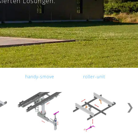
sierten Lösungen.
.
handy-smove
roller-unit
❯