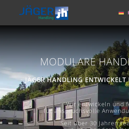
MODULARE HANDL
JÄGER HANDLING ENTWICKELT
Wir entwickeln und 
für anspruchsvolle Anwendun
Seit über 30 Jahren re