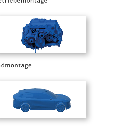
etriebemontage
ndmontage