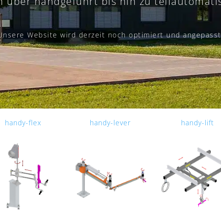
 über handgeführt bis hin zu teilautomati
Unsere Website wird derzeit noch optimiert und angepasst
handy-flex
handy-lever
handy-lift