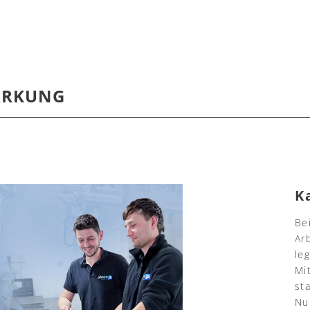
ÄRKUNG
K
Be
Ar
le
Mi
st
Nu