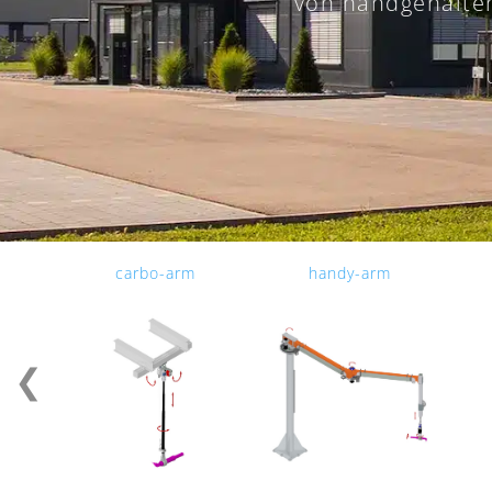
von handgehalten
carbo-arm
handy-arm
❮