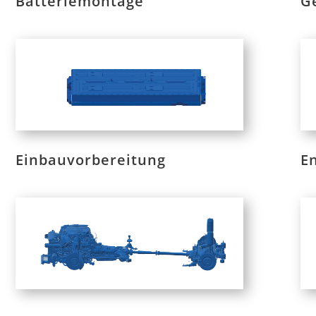
Batteriemontage
G
Einbauvorbereitung
E