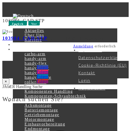
103984_CAD.STP
Zurück
Vor
Aktuelles
Über Uns
103984_CAD.STP
1.14 MB
10 Downloads
Karriere
Kontakt
Anmeldung
erforderlich
Impressum
Produkte
carbo-arm
Datenschutzerklärung
handy-arm
handy-flex
Cookie-Richtlinie (EU)
Folgen
handy-lever
Kontakt
Folgen
handy-lift
Folgen
handy-smove
Login
Folgen
×
roller-unit
Registration
JÄGER Handling Suche
Komponenten
Komponenten Handling
Komponenten-Schraubtechnik
Wonach suchen Sie?
Systemlösungen
Achsmontage
Batteriemontage
Getriebemontage
Motormontage
Einbauvorbereitung
Endmontage