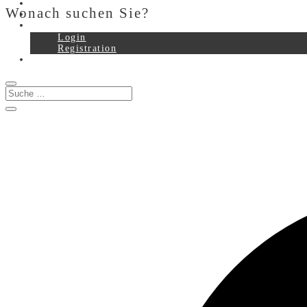
Service
Wonach suchen Sie?
Downloads
Login
Registration
0