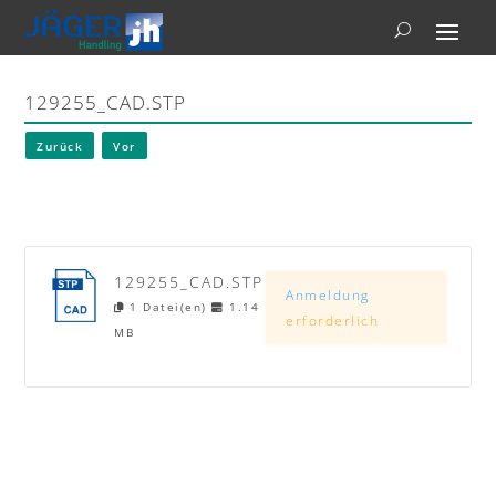
129255_CAD.STP
Zurück
Vor
129255_CAD.STP
Anmeldung
1 Datei(en)
1.14
erforderlich
MB