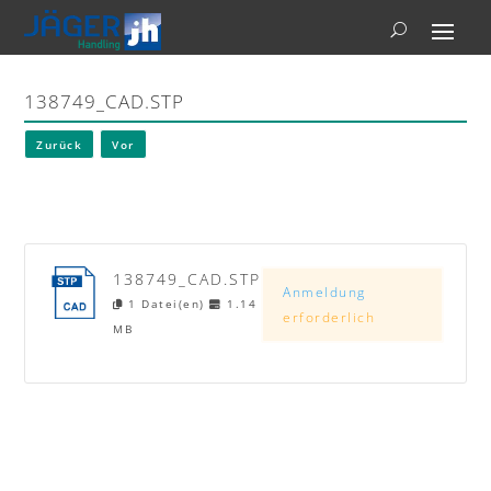
138749_CAD.STP
Zurück
Vor
138749_CAD.STP
Anmeldung
1 Datei(en)
1.14
erforderlich
MB