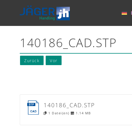
140186_CAD.STP
Zurück
Vor
140186_CAD.STP
1 Datei(en)
1.14 MB