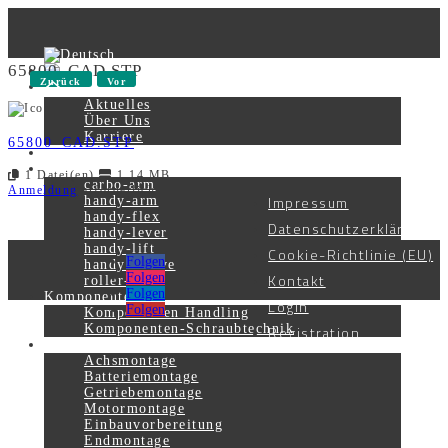
65800_CAD.STP
Zurück
Vor
Aktuelles
Über Uns
Karriere
65800_CAD.STP
Kontakt
Produkte
1 Datei(en)
1.14 MB
carbo-arm
Anmeldung
erforderlich
Impressum
handy-arm
handy-flex
Datenschutzerklärung
handy-lever
handy-lift
Cookie-Richtlinie (EU)
Folgen
handy-smove
Kontakt
Folgen
roller-unit
Folgen
Komponenten
Login
Folgen
Komponenten Handling
Registration
Komponenten-Schraubtechnik
Systemlösungen
Achsmontage
Batteriemontage
Getriebemontage
Motormontage
Einbauvorbereitung
Endmontage