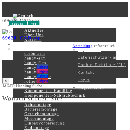
69628_CAD.stp
Zurück
Vor
Aktuelles
Über Uns
69628_CAD.stp
1.14 MB
10 Downloads
Karriere
Kontakt
Anmeldung
erforderlich
Impressum
Produkte
carbo-arm
Datenschutzerklärung
handy-arm
handy-flex
Cookie-Richtlinie (EU)
Folgen
handy-lever
Kontakt
Folgen
handy-lift
Folgen
handy-smove
Login
Folgen
×
roller-unit
Registration
JÄGER Handling Suche
Komponenten
Komponenten Handling
Komponenten-Schraubtechnik
Wonach suchen Sie?
Systemlösungen
Achsmontage
Batteriemontage
Getriebemontage
Motormontage
Einbauvorbereitung
Endmontage