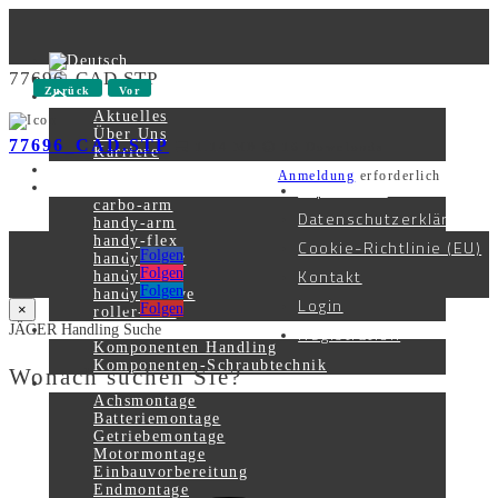
77696_CAD.STP
Zurück
Vor
Aktuelles
Über Uns
77696_CAD.STP
1.14 MB
16 Downloads
Karriere
Kontakt
Anmeldung
erforderlich
Impressum
Produkte
carbo-arm
Datenschutzerklärung
handy-arm
handy-flex
Cookie-Richtlinie (EU)
Folgen
handy-lever
Kontakt
Folgen
handy-lift
Folgen
handy-smove
Login
Folgen
×
roller-unit
Registration
JÄGER Handling Suche
Komponenten
Komponenten Handling
Komponenten-Schraubtechnik
Wonach suchen Sie?
Systemlösungen
Achsmontage
Batteriemontage
Getriebemontage
Motormontage
Einbauvorbereitung
Endmontage