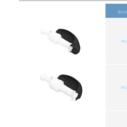
Bez
Pr
Pr