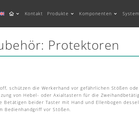
Kontakt
Produkte
Komponenten
System
ubehör: Protektoren
toff, schützen die Werkerhand vor gefährlichen Stößen od
ung von Hebel- oder Axialtastern für die Zweihandbetätig
ige Betätigen beider Taster mit Hand und Ellenbogen desse
m Bedienhandgriff vor Stößen.