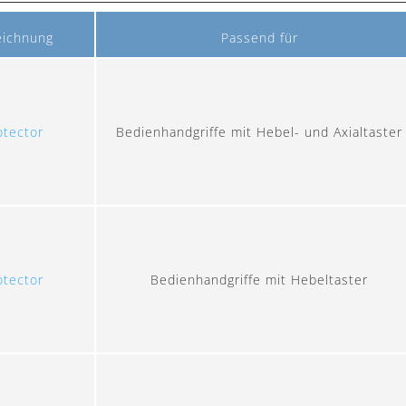
eichnung
Passend für
otector
Bedienhandgriffe mit Hebel- und Axialtaster
otector
Bedienhandgriffe mit Hebeltaster