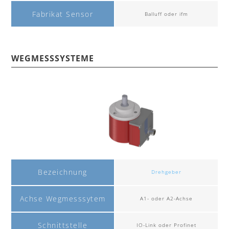
Fabrikat Sensor
Balluff oder ifm
WEGMESSSYSTEME
Bezeichnung
Drehgeber
Achse Wegmesssytem
A1- oder A2-Achse
Schnittstelle
IO-Link oder Profinet