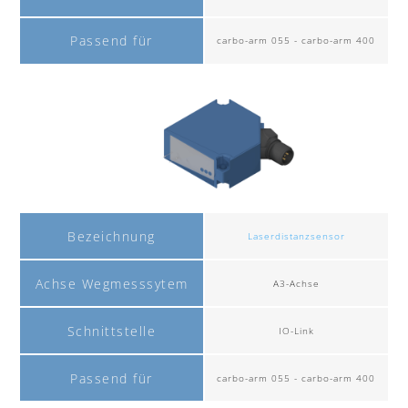
Passend für
carbo-arm 055 - carbo-arm 400
Bezeichnung
Laserdistanzsensor
Achse Wegmesssytem
A3-Achse
Schnittstelle
IO-Link
Passend für
carbo-arm 055 - carbo-arm 400