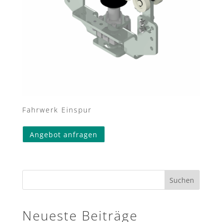
Fahrwerk Einspur
Dieses
Angebot anfragen
Produkt
weist
mehrere
Varianten
Suchen
auf.
Die
Optionen
Neueste Beiträge
können