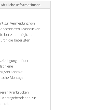
sätzliche Informationen
ent zur Vermeidung von
 benachbarten Kranbrücken.
äfte bei einer möglichen
rch die beteiligten
Befestigung auf der
fschiene
ng von Kontakt
nfache Montage
reren Kranbrücken
nd Montagebereichen zur
erheit