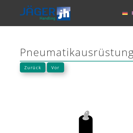
Pneumatikausrüstun
Zurück
Vor