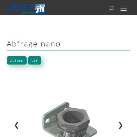
Abfrage nano
Zurück
Vor
❮
❯