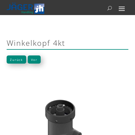
Winkelkopf 4kt
Zurück
Vor