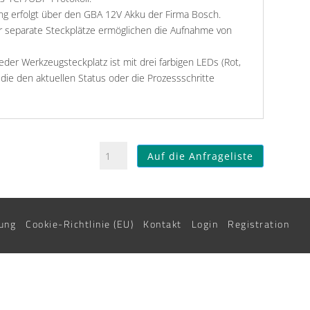
g erfolgt über den GBA 12V Akku der Firma Bosch.
r separate Steckplätze ermöglichen die Aufnahme von
Jeder Werkzeugsteckplatz ist mit drei farbigen LEDs (Rot,
 die den aktuellen Status oder die Prozessschritte
socket-
Auf die Anfrageliste
belt
4fach
Menge
ung
Cookie-Richtlinie (EU)
Kontakt
Login
Registration