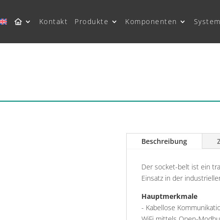
Kontakt
Produkte
Komponenten
System
Beschreibung
Der socket-belt ist ein tr
Einsatz in der industriel
Hauptmerkmale
- Kabellose Kommunikatio
WiFi mittels Open-Modbu