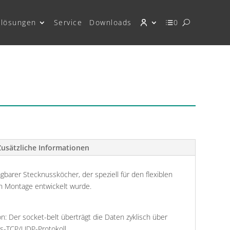
lösungen
Service
Downloads
0
Zusätzliche Informationen
agbarer Stecknussköcher, der speziell für den flexiblen
len Montage entwickelt wurde.
n: Der socket-belt überträgt die Daten zyklisch über
s-TCP/UDP-Protokoll.