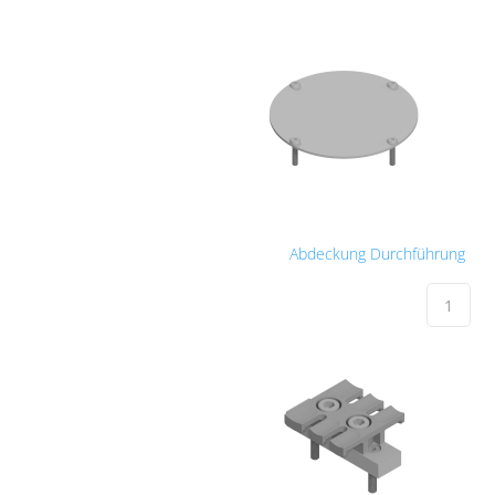
Abdeckung Durchführung
Abdeckun
Durchfüh
Menge