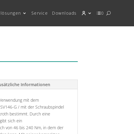
lösungen
Service
Downloads
0
usätzliche Informationen
e Verwendung mit dem
SV146-G / mit der Schraubspindel
roth bestimmt. Durch eine
ibt sich ein
h von 46 bis 240 Nm, in dem der