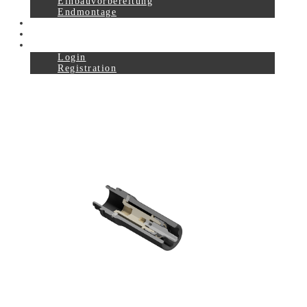
Einbauvorbereitung
Endmontage
Service
Downloads
Login
Registration
0
Aktuelles
Über Uns
Karriere
Kontakt
Produkte
carbo-arm
handy-arm
handy-flex
handy-lever
handy-lift
handy-smove
roller-unit
Komponenten
Komponenten Handling
Komponenten-Schraubtechnik
Systemlösungen