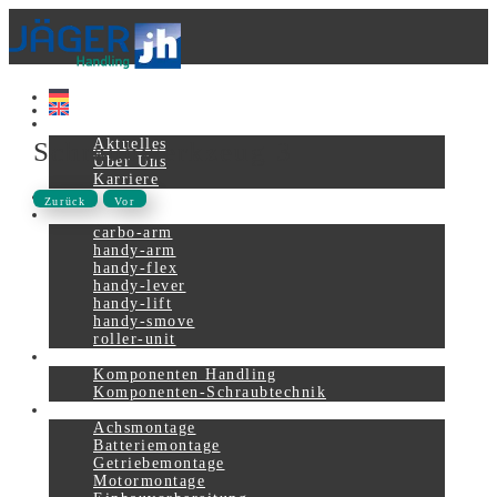
Aktuelles
Schraubwerkzeug 3
Über Uns
Karriere
Kontakt
Zurück
Vor
Produkte
carbo-arm
handy-arm
handy-flex
handy-lever
handy-lift
handy-smove
roller-unit
Komponenten
Komponenten Handling
Komponenten-Schraubtechnik
Systemlösungen
Achsmontage
Batteriemontage
Getriebemontage
Motormontage