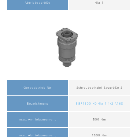
Abtriebssgröße
4kt-1
Geradabtrieb für
Schraubspindel Baugröße 5
Bezeichnung
5GP1500 H0 4kt-1-1/2 A168
max. Antriebsmoment
500 Nm
max. Abtriebsmoment
1500 Nm