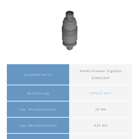
Handschrauber ErgoSpin
Geradabtrieb für
ESM025HT
Bezeichnung
3GP620 4kt-1
max. Antriebsmoment
25 Nm
max. Abtriebsmoment
620 Nm