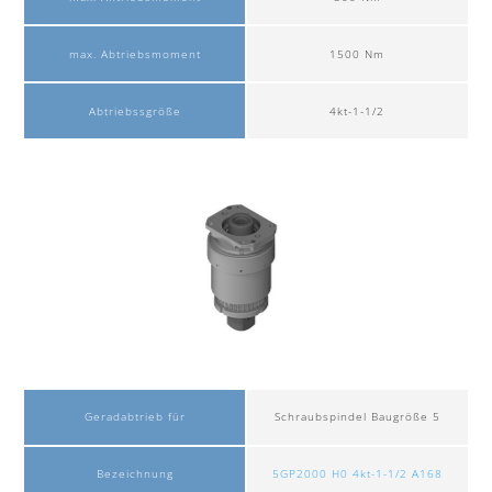
max. Abtriebsmoment
1500 Nm
Abtriebssgröße
4kt-1-1/2
Geradabtrieb für
Schraubspindel Baugröße 5
Bezeichnung
5GP2000 H0 4kt-1-1/2 A168