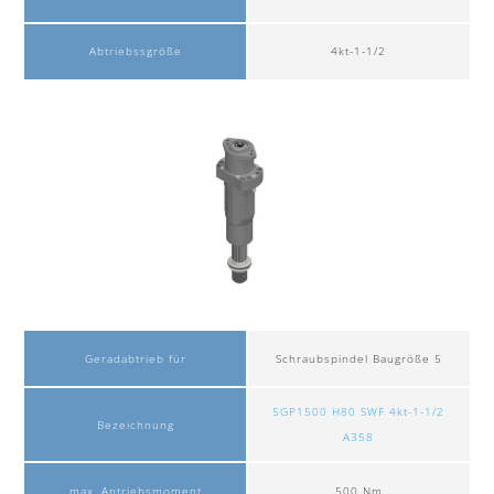
Abtriebssgröße
4kt-1-1/2
Geradabtrieb für
Schraubspindel Baugröße 5
5GP1500 H80 SWF 4kt-1-1/2
Bezeichnung
A358
max. Antriebsmoment
500 Nm