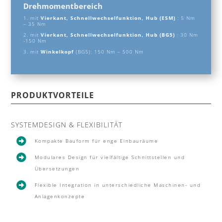
Drehmomentbereich
1. mit
Vierkant, Schnellwechselfunktion, Hub (ESM)
: 5 Nm
– 35 Nm
2. mit
Vierkant, Schnellwechselfunktion, Hub (BG5)
: 30 Nm
-150 Nm
3. mit
Winkelkopf
(BG5): 150 Nm – 500 Nm
PRODUKTVORTEILE
SYSTEMDESIGN & FLEXIBILITÄT

Kompakte Bauform für enge Einbauräume

Modulares Design für vielfältige Schnittstellen und
Übersetzungen

Flexible Integration in unterschiedliche Maschinen- und
Anlagenkonzepte