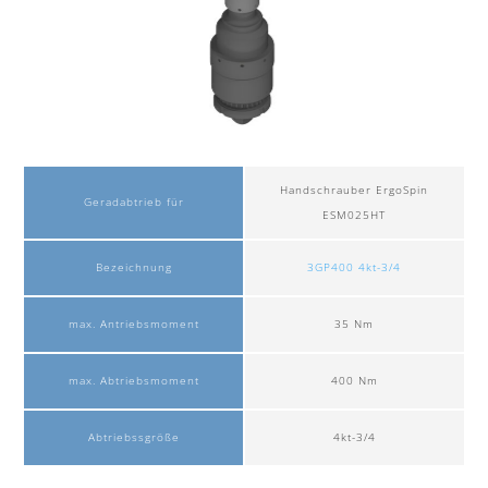
Handschrauber ErgoSpin
Geradabtrieb für
ESM025HT
Bezeichnung
3GP400 4kt-3/4
max. Antriebsmoment
35 Nm
max. Abtriebsmoment
400 Nm
Abtriebssgröße
4kt-3/4