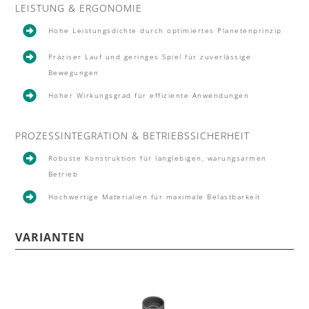
LEISTUNG & ERGONOMIE

Hohe Leistungsdichte durch optimiertes Planetenprinzip

Präziser Lauf und geringes Spiel für zuverlässige
Bewegungen

Hoher Wirkungsgrad für effiziente Anwendungen
PROZESSINTEGRATION & BETRIEBSSICHERHEIT

Robuste Konstruktion für langlebigen, warungsarmen
Betrieb

Hochwertige Materialien für maximale Belastbarkeit
VARIANTEN