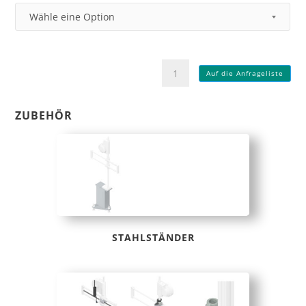
handy-
Auf die Anfrageliste
flex
200d
Menge
ZUBEHÖR
STAHLSTÄNDER