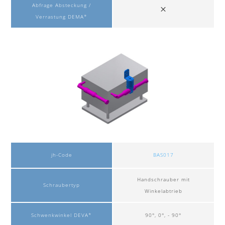
Abfrage Absteckung /
Verrastung DEMA*
jh-Code
BAS017
Handschrauber mit
Schraubertyp
Winkelabtrieb
Schwenkwinkel DEVA*
90°, 0°, - 90°