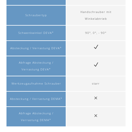
Handschrauber mit
Schraubertyp
Winkelabtrieb
Schwenkwinkel DEVA*
90°, 0°, - 90°
Absteckung / Verrastung DEVA*
Abfrage Absteckung /
Verrastung DEVA*
Werkzeugaufnahme Schrauber
starr
Absteckung / Verrastung DEMA*
Abfrage Absteckung /
Verrastung DEMA*