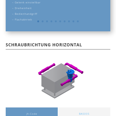
–
Gelenk einstellbar
– Dreheinheit
– Bedienhandgriff
– Flachabtrieb
SCHRAUBRICHTUNG HORIZONTAL
jh-Code
BAS005