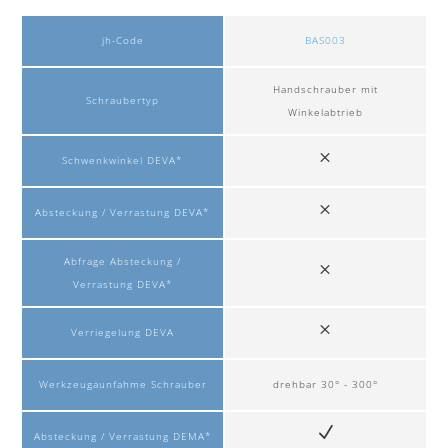
jh-Code
BAS003
Handschrauber mit
Schraubertyp
Winkelabtrieb
Schwenkwinkel DEVA*
Absteckung / Verrastung DEVA*
Abfrage Absteckung /
Verrastung DEVA*
Verriegelung DEVA
Werkzeugaunfahme Schrauber
drehbar 30° - 300°
Absteckung / Verrastung DEMA*