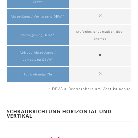
DEVA*
Absteckung / Verrastung DEVA*
stufenlos pneumatisch über
Verriegelung DEVA*
Bremse
Abfrage Absteckung /
Verrastung DEVA*
Bedienhandgriffe
* DEVA = Dreheinheit um Vertikalachse
SCHRAUBRICHTUNG HORIZONTAL UND
VERTIKAL