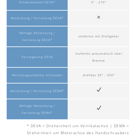
Schwenkwinkel DEVA*
0° - 270°
Absteckung / Verrastung DEVA*
Abfrage Absteckung /
stufenlos mit Drehgeber
Verrastung DEVA*
stufenlos pneumatisch über
Verriegelung DEVA
Bremse
Werkzeugaunfahme Schrauber
drehbar 30° - 300°
Absteckung / Verrastung DEMA*
Abfrage Absteckung /
Verrastung DEMA*
* DEVA = Dreheinheit um Vertikalachse | DEMA =
Dreheinheit um Motorachse des Handschraubers