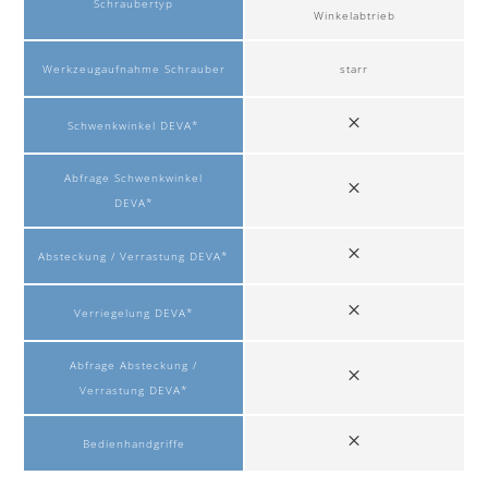
Schraubertyp
Winkelabtrieb
Werkzeugaufnahme Schrauber
starr
Schwenkwinkel DEVA*
Abfrage Schwenkwinkel
DEVA*
Absteckung / Verrastung DEVA*
Verriegelung DEVA*
Abfrage Absteckung /
Verrastung DEVA*
Bedienhandgriffe