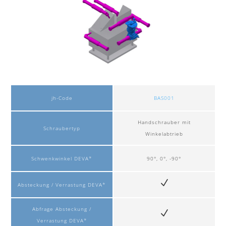
jh-Code
BAS001
Handschrauber mit
Schraubertyp
Winkelabtrieb
Schwenkwinkel DEVA*
90°, 0°, -90°
Absteckung / Verrastung DEVA*
Abfrage Absteckung /
Verrastung DEVA*