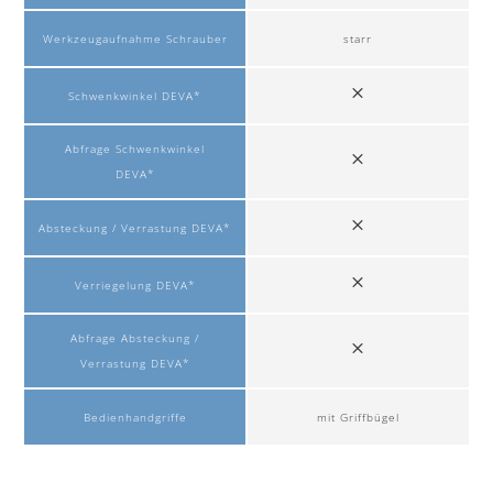
Werkzeugaufnahme Schrauber
starr
Schwenkwinkel DEVA*
Abfrage Schwenkwinkel
DEVA*
Absteckung / Verrastung DEVA*
Verriegelung DEVA*
Abfrage Absteckung /
Verrastung DEVA*
Bedienhandgriffe
mit Griffbügel