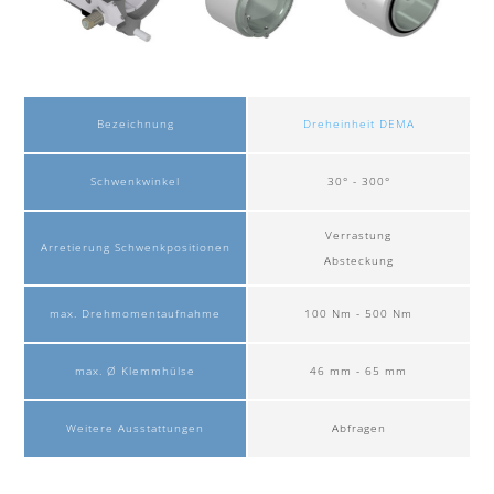
Bezeichnung
Dreheinheit DEMA
Schwenkwinkel
30° - 300°
Verrastung
Arretierung Schwenkpositionen
Absteckung
max. Drehmomentaufnahme
100 Nm - 500 Nm
max. Ø Klemmhülse
46 mm - 65 mm
Weitere Ausstattungen
Abfragen