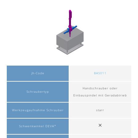
jh-Code
BAS011
Handschrauber oder
Schraubertyp
Einbauspindel mit Geradabtrieb
Werkzeugaufnahme Schrauber
starr
Schwenkwinkel DEVA*