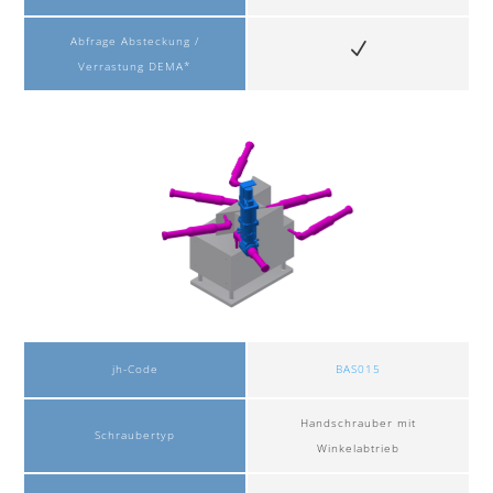
Abfrage Absteckung /
Verrastung DEMA*
jh-Code
BAS015
Handschrauber mit
Schraubertyp
Winkelabtrieb