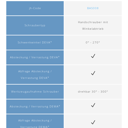
jh-Code
BAS008
Handschrauber mit
Schraubertyp
Winkelabtrieb
Schwenkwinkel DEVA*
0° - 270°
Absteckung / Verrastung DEVA*
Abfrage Absteckung /
Verrastung DEVA*
Werkzeugaufnahme Schrauber
drehbar 30° - 300°
Absteckung / Verrastung DEMA*
Abfrage Absteckung /
Verrastung DEMA*