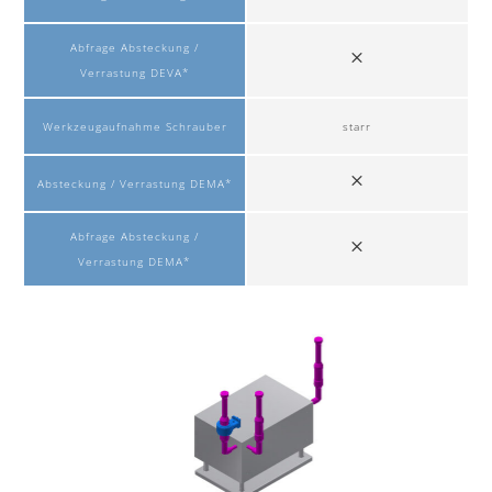
Abfrage Absteckung /
Verrastung DEVA*
Werkzeugaufnahme Schrauber
starr
Absteckung / Verrastung DEMA*
Abfrage Absteckung /
Verrastung DEMA*