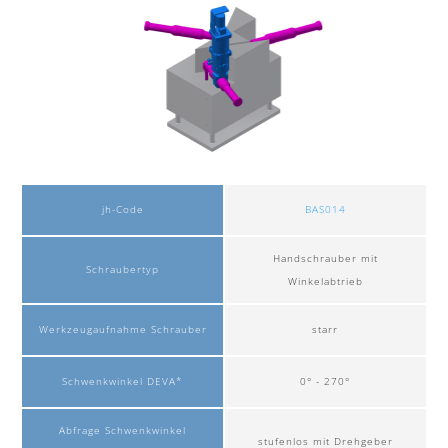
jh-Code
BAS014
Handschrauber mit
Schraubertyp
Winkelabtrieb
Werkzeugaufnahme Schrauber
starr
Schwenkwinkel DEVA*
0° - 270°
Abfrage Schwenkwinkel
stufenlos mit Drehgeber