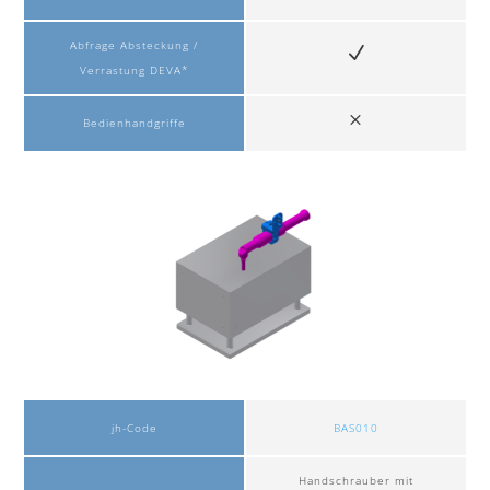
Abfrage Absteckung /
Verrastung DEVA*
Bedienhandgriffe
jh-Code
BAS010
Handschrauber mit