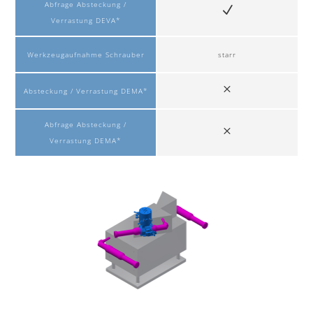
Abfrage Absteckung /
Verrastung DEVA*
Werkzeugaufnahme Schrauber
starr
Absteckung / Verrastung DEMA*
Abfrage Absteckung /
Verrastung DEMA*