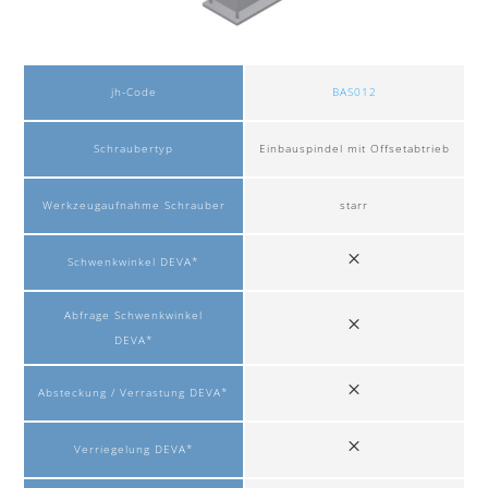
jh-Code
BAS012
Schraubertyp
Einbauspindel mit Offsetabtrieb
Werkzeugaufnahme Schrauber
starr
Schwenkwinkel DEVA*
Abfrage Schwenkwinkel
DEVA*
Absteckung / Verrastung DEVA*
Verriegelung DEVA*