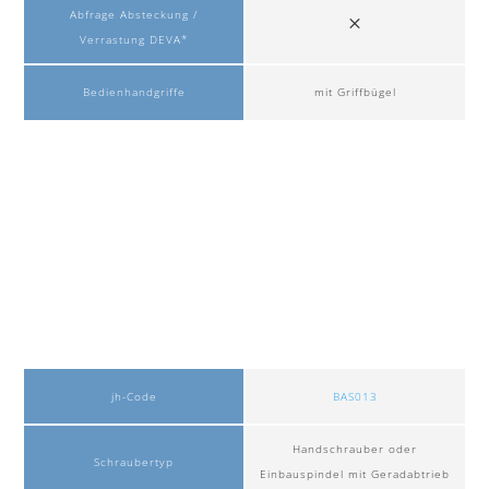
Abfrage Absteckung /
Verrastung DEVA*
Bedienhandgriffe
mit Griffbügel
jh-Code
BAS013
Handschrauber oder
Schraubertyp
Einbauspindel mit Geradabtrieb