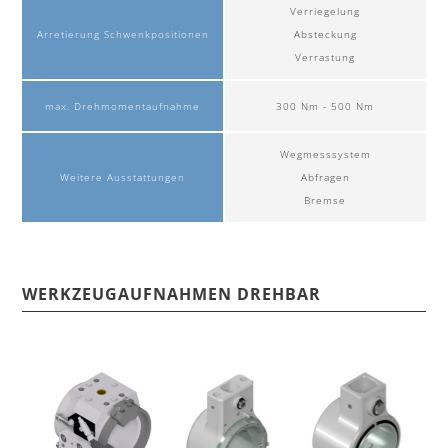
Verriegelung
Arretierung Schwenkpositionen
Absteckung
Verrastung
max. Drehmomentaufnahme
300 Nm - 500 Nm
Wegmesssystem
Weitere Ausstattungen
Abfragen
Bremse
WERKZEUGAUFNAHMEN DREHBAR