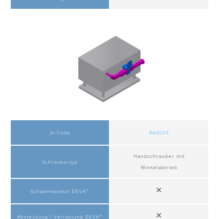
jh-Code
BAS009
Handschrauber mit
Schraubertyp
Winkelabtrieb
Schwenkwinkel DEVA*
Absteckung / Verrastung DEVA*