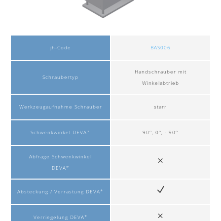
jh-Code
BAS006
Handschrauber mit
Schraubertyp
Winkelabtrieb
Werkzeugaufnahme Schrauber
starr
Schwenkwinkel DEVA*
90°, 0°, - 90°
Abfrage Schwenkwinkel
DEVA*
Absteckung / Verrastung DEVA*
Verriegelung DEVA*