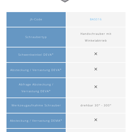
jh-Code
BAS016
Handschrauber mit
Schraubertyp
Winkelabtrieb
Schwenkwinkel DEVA*
Absteckung / Verrastung DEVA*
Abfrage Absteckung /
Verrastung DEVA*
Werkzeugaufnahme Schrauber
drehbar 30° - 300°
Absteckung / Verrastung DEMA*