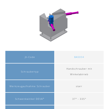
jh-Code
BAS004
Handschrauber mit
Schraubertyp
Winkelabtrieb
Werkzeugaufnahme Schrauber
starr
Schwenkwinkel DEVA*
37° - 335°