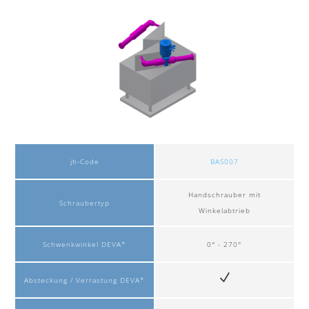
jh-Code
BAS007
Handschrauber mit
Schraubertyp
Winkelabtrieb
Schwenkwinkel DEVA*
0° - 270°
Absteckung / Verrastung DEVA*