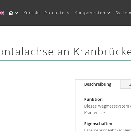
Kontakt
Produkte
Komponenten
System
ntalachse an Kranbrück
Beschreibung
Funktion
Dieses Wegmesssystem di
Kranbrücke.
Eigenschaften
Lasersensor Fabrikat Wen