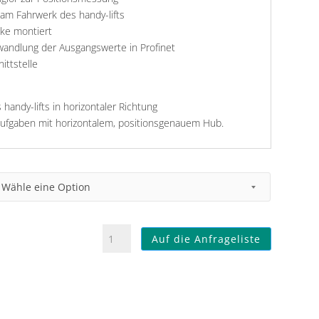
am Fahrwerk des handy-lifts
cke montiert
andlung der Ausgangswerte in Profinet
ittstelle
andy-lifts in horizontaler Richtung
ufgaben mit horizontalem, positionsgenauem Hub.
Wegmesssytem
Auf die Anfrageliste
Horizontalachse
an
Kranbrücke
Menge