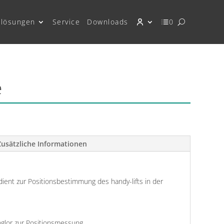
lösungen
Service
Downloads
0
e
Zusätzliche Informationen
ent zur Positionsbestimmung des handy-lifts in der
glor zur Positionsmessung