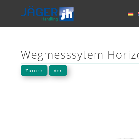
Wegmesssytem Horizo
Zurück
Vor