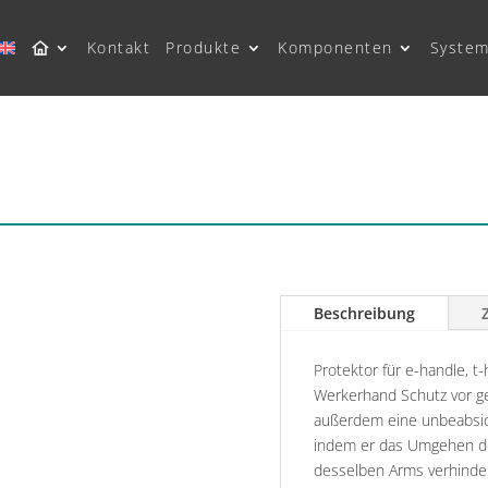
Kontakt
Produkte
Komponenten
System
R
Beschreibung
Protektor für e-handle, t
Werkerhand Schutz vor ge
außerdem eine unbeabsic
indem er das Umgehen de
desselben Arms verhinder