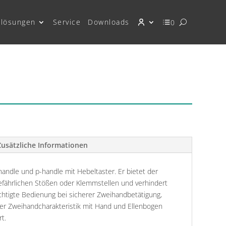
lösungen
Service
Downloads
0
Zusätzliche Informationen
-handle und p-handle mit Hebeltaster. Er bietet der
fährlichen Stößen oder Klemmstellen und verhindert
htigte Bedienung bei sicherer Zweihandbetätigung,
r Zweihandcharakteristik mit Hand und Ellenbogen
t.