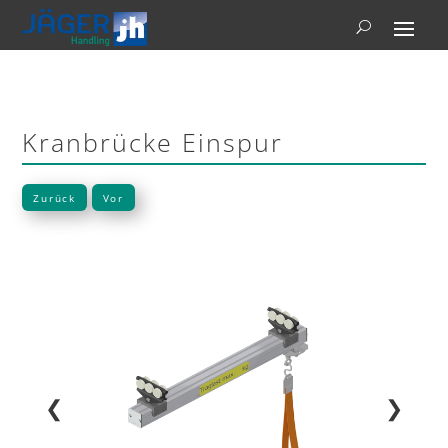
Kranbrücke Einspur
Zurück
Vor
❮
❯