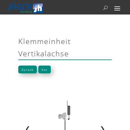
Klemmeinheit
Vertikalachse
Zurück
Vor
❮
❯