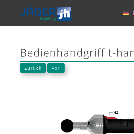
Bedienhandgriff t-h
Zurück
Vor