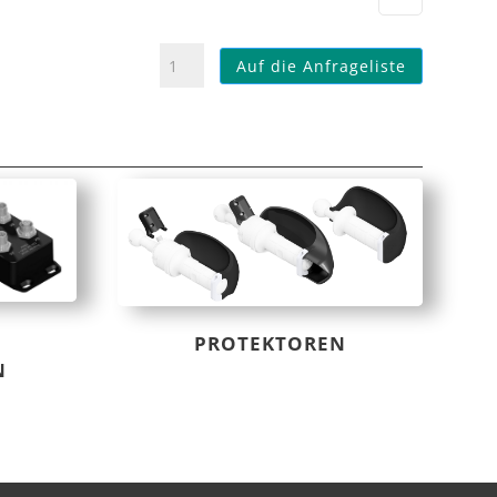
BBH053
Auf die Anfrageliste
Bedienhandgriff
t-
handle
THHZAZ,
THHZ
Menge
PROTEKTOREN
N