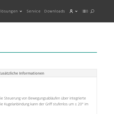
lösungen
Service
Downloads
0
Zusätzliche Informationen
die Steuerung von Bewegungsabläufen über integrierte
e Kugelanbindung kann der Griff stufenlos um ± 20° im