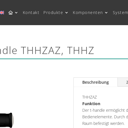
Kontakt
Produkte
Komponenten
System
andle THHZAZ, THHZ
Beschreibung
THHZAZ
Funktion
Der t-handle ermöglicht 
Bedienelemente. Durch di
Raum befestigt werden.