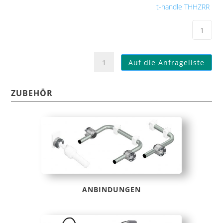
t-handle THHZRR
BBH058
Auf die Anfrageliste
Bedienhandgriff
t-
handle
ZUBEHÖR
THHZRR,
THAZ
Menge
ANBINDUNGEN