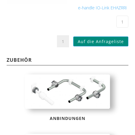
e-handle IO-Link EHAZRRI
BBH079
Auf die Anfrageliste
Bedienhandgriff
e-
handle
ZUBEHÖR
EHAZRRI,
t-
handle
THHZCRRI
Menge
ANBINDUNGEN