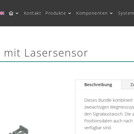
Kontakt
Produkte
Komponenten
System
 mit Lasersensor
Beschreibung
Z
Dieses Bundle kombiniert
zweiachsigen Wegmesssyst
den Signalaustausch. Die a
Positionsdaten auch nach 
verfügbar sind.