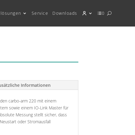
lösungen
Service
Downloads
0
usätzliche Informationen
 den carbo-arm 220 mit einem
em sowie einem IO-Link Master für
bsolute Messung stellt sicher, dass
Neustart oder Stromausfall