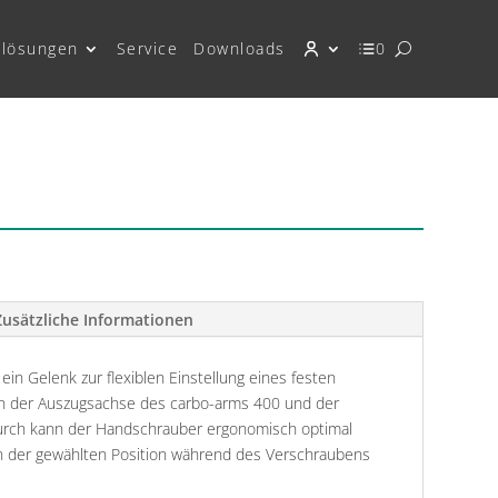
lösungen
Service
Downloads
0
Zusätzliche Informationen
ein Gelenk zur flexiblen Einstellung eines festen
n der Auszugsachse des carbo-arms 400 und der
rch kann der Handschrauber ergonomisch optimal
in der gewählten Position während des Verschraubens