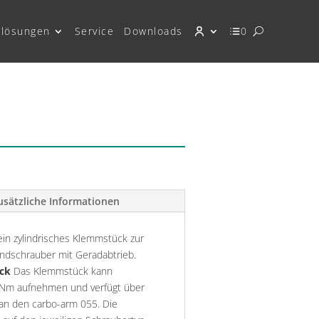
lösungen
Service
Downloads
0
usätzliche Informationen
ein zylindrisches Klemmstück zur
dschrauber mit Geradabtrieb.
ck
Das Klemmstück kann
Nm aufnehmen und verfügt über
an den carbo-arm 055. Die