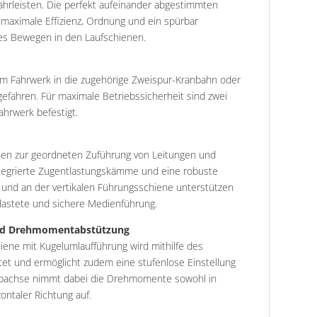
hrleisten. Die perfekt aufeinander abgestimmten
maximale Effizienz, Ordnung und ein spürbar
ses Bewegen in den Laufschienen.
dem Fahrwerk in die zugehörige Zweispur-Kranbahn oder
efahren. Für maximale Betriebssicherheit sind zwei
hrwerk befestigt.
nen zur geordneten Zuführung von Leitungen und
tegrierte Zugentlastungskämme und eine robuste
und an der vertikalen Führungsschiene unterstützen
tlastete und sichere Medienführung.
nd Drehmomentabstützung
iene mit Kugelumlaufführung wird mithilfe des
tet und ermöglicht zudem eine stufenlose Einstellung
ubachse nimmt dabei die Drehmomente sowohl in
zontaler Richtung auf.