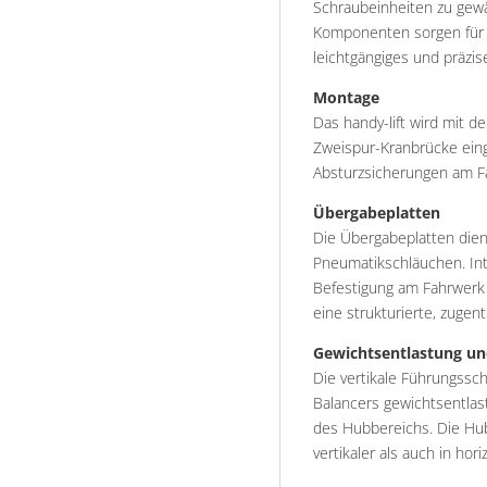
Schraubeinheiten zu gewä
Komponenten sorgen für 
leichtgängiges und präzi
Montage
Das handy-lift wird mit 
Zweispur-Kranbrücke eing
Absturzsicherungen am Fa
Übergabeplatten
Die Übergabeplatten die
Pneumatikschläuchen. In
Befestigung am Fahrwerk 
eine strukturierte, zugen
Gewichtsentlastung u
Die vertikale Führungssch
Balancers gewichtsentlas
des Hubbereichs. Die H
vertikaler als auch in hori