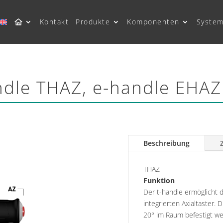
Kontakt
Produkte
Komponenten
System
ndle THAZ, e-handle EHA
Beschreibung
THAZ
Funktion
Der t-handle ermöglicht
integrierten Axialtaster.
20° im Raum befestigt we