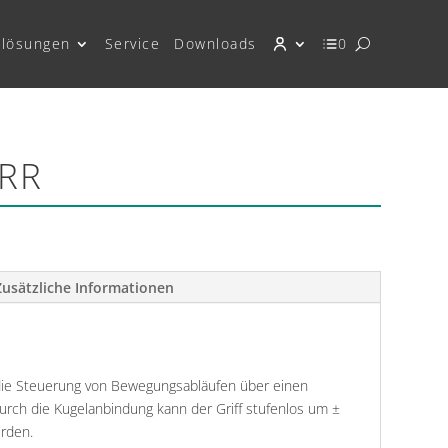
lösungen
Service
Downloads
0
ZRR
Zusätzliche Informationen
 die Steuerung von Bewegungsabläufen über einen
 Durch die Kugelanbindung kann der Griff stufenlos um ±
rden.