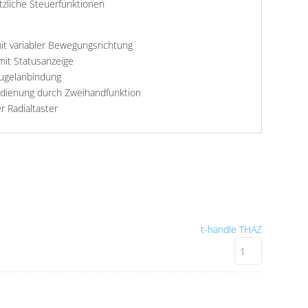
ätzliche Steuerfunktionen
it variabler Bewegungsrichtung
mit Statusanzeige
Kugelanbindung
edienung durch Zweihandfunktion
r Radialtaster
t-handle THAZ