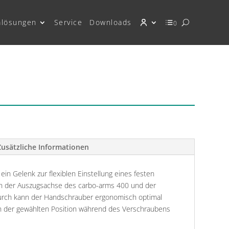
mlösungen
Service
Downloads
0
Zusätzliche Informationen
ein Gelenk zur flexiblen Einstellung eines festen
n der Auszugsachse des carbo-arms 400 und der
rch kann der Handschrauber ergonomisch optimal
in der gewählten Position während des Verschraubens