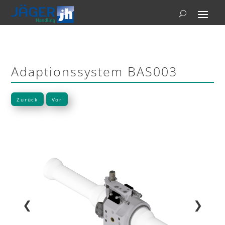
Adaptionssystem BAS003
Zurück
Vor
❮
❯