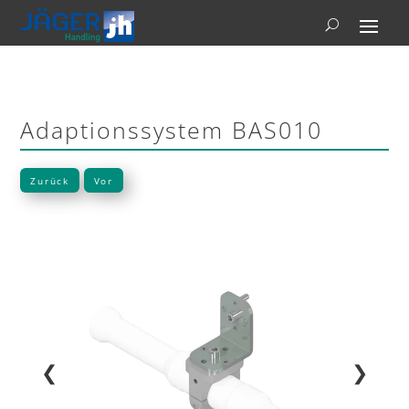
Adaptionssystem BAS010
Zurück
Vor
❮
❯