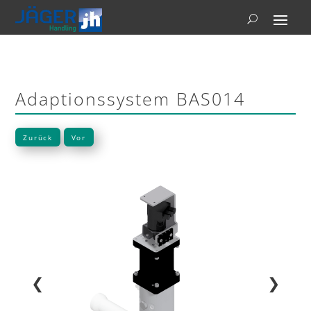
Adaptionssystem BAS014
Zurück
Vor
❮
❯