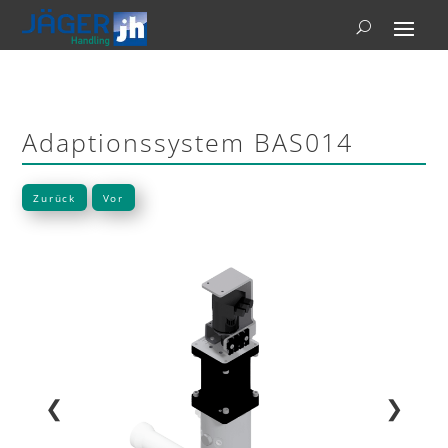
Adaptionssystem BAS014
Zurück
Vor
❮
❯